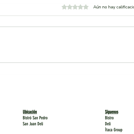
Obtuvo 0 de 5 estrellas.
Aún no hay calificac
¿Por qué nos importa cada
La c
plato?
El Ga
Ubicación
Síguenos
Bistró San Pedro
Bistro
San Juan Deli
Deli
Ítaca Group