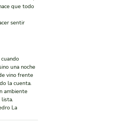
 hace que todo 
cer sentir 
n cuando 
sino una noche 
e vino frente 
o la cuenta.
on ambiente 
lista.
edro La 