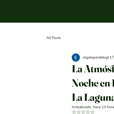
All Posts
elgatoperdidogt
17
La Atmósf
Noche en 
La Lagun
Actualizado:
hace 13 hor
Obtuvo NaN de 5 es