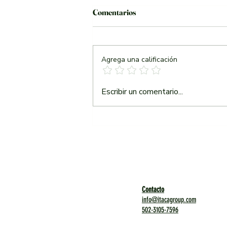
Comentarios
Agrega una calificación
Porque la Spicy Margarita es
Escribir un comentario...
LA Spicy margarita y porque
vale la pena pedirla...
Contacto
info@itacagroup.com
502-3105-7596